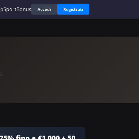
pp
Sport
Bonus
Accedi
Registrati
,
25% fino a €1.000 + 50