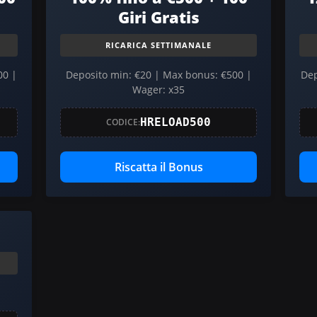
Giri Gratis
RICARICA SETTIMANALE
00 |
Deposito min: €20 | Max bonus: €500 |
Dep
Wager: x35
HRELOAD500
CODICE:
Riscatta il Bonus