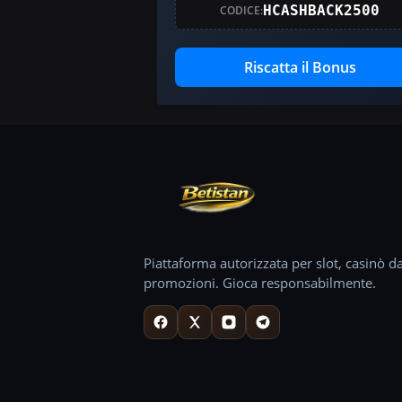
HCASHBACK2500
CODICE:
Riscatta il Bonus
Piattaforma autorizzata per slot, casinò da
promozioni. Gioca responsabilmente.