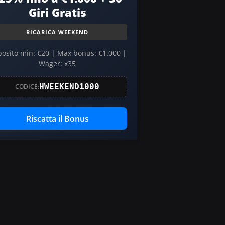
Giri Gratis
RICARICA WEEKEND
osito min: €20 | Max bonus: €1.000 |
Wager: x35
HWEEKEND1000
CODICE:
Riscatta il Bonus